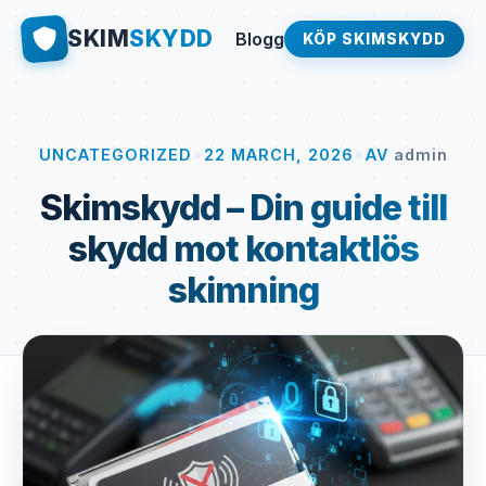
SKIM
SKYDD
Blogg
KÖP SKIMSKYDD
•
•
UNCATEGORIZED
22 MARCH, 2026
AV
admin
Skimskydd – Din guide till
skydd mot kontaktlös
skimning