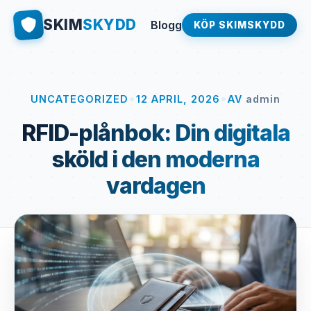
SKIM
SKYDD
Blogg
KÖP SKIMSKYDD
•
•
UNCATEGORIZED
12 APRIL, 2026
AV
admin
RFID-plånbok: Din digitala
sköld i den moderna
vardagen