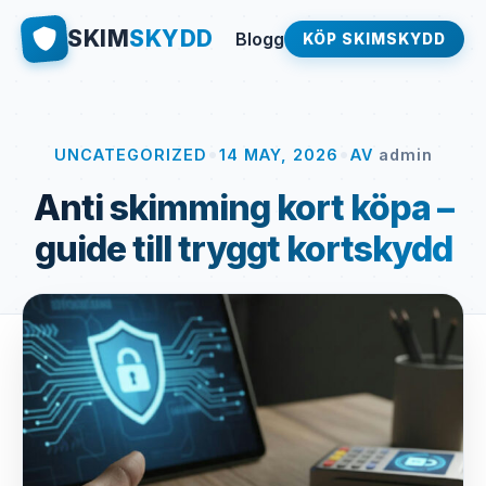
SKIM
SKYDD
Blogg
KÖP SKIMSKYDD
•
•
UNCATEGORIZED
14 MAY, 2026
AV
admin
Anti skimming kort köpa –
guide till tryggt kortskydd