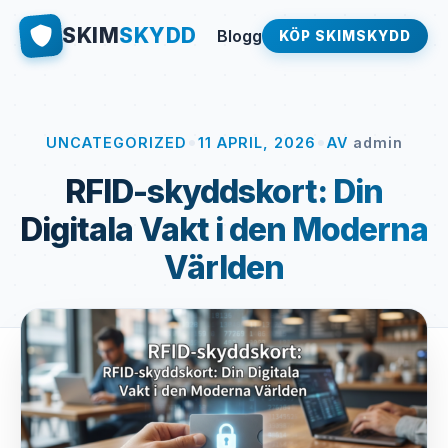
SKIM
SKYDD
Blogg
KÖP SKIMSKYDD
•
•
UNCATEGORIZED
11 APRIL, 2026
AV
admin
RFID-skyddskort: Din
Digitala Vakt i den Moderna
Världen