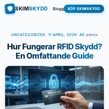
SKIM
SKYDD
Blogg
KÖP SKIMSKYDD
•
•
UNCATEGORIZED
11 APRIL, 2026
AV
admin
Hur Fungerar RFID Skydd?
En Omfattande Guide