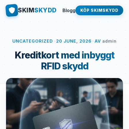
SKIM
SKYDD
Blogg
KÖP SKIMSKYDD
•
•
UNCATEGORIZED
20 JUNE, 2026
AV
admin
Kreditkort med inbyggt
RFID skydd