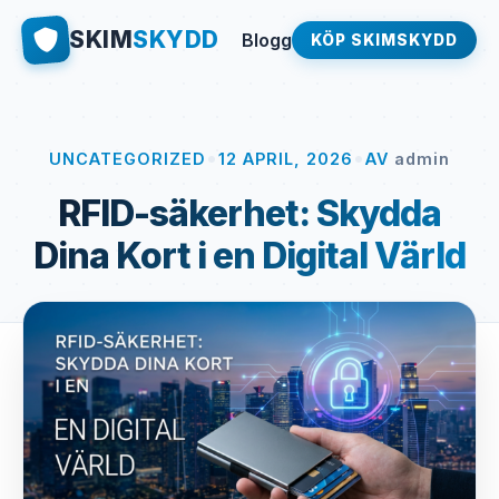
SKIM
SKYDD
Blogg
KÖP SKIMSKYDD
•
•
UNCATEGORIZED
12 APRIL, 2026
AV
admin
RFID-säkerhet: Skydda
Dina Kort i en Digital Värld