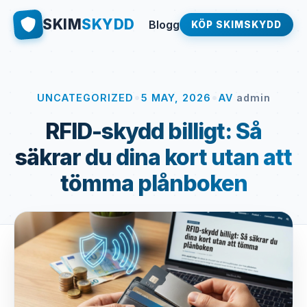
SKIM
SKYDD
Blogg
KÖP SKIMSKYDD
•
•
UNCATEGORIZED
5 MAY, 2026
AV
admin
RFID-skydd billigt: Så
säkrar du dina kort utan att
tömma plånboken