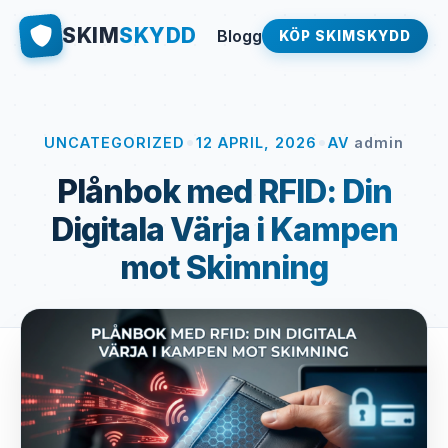
SKIM
SKYDD
Blogg
KÖP SKIMSKYDD
•
•
UNCATEGORIZED
12 APRIL, 2026
AV
admin
Plånbok med RFID: Din
Digitala Värja i Kampen
mot Skimning