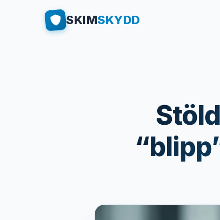
SKIM
SKYDD
Stöl
“blipp