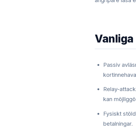
Vanliga
Passiv avläsn
kortinnehava
Relay-attack
kan möjliggö
Fysiskt stöld
betalningar.