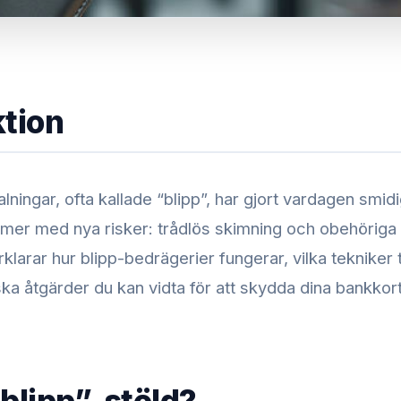
ktion
lningar, ofta kallade “blipp”, har gjort vardagen smi
er med nya risker: trådlös skimning och obehöriga 
rklarar hur blipp-bedrägerier fungerar, vilka tekniker
ska åtgärder du kan vidta för att skydda dina bankkort