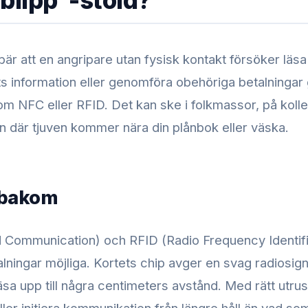
blipp”-stöld?
bär att en angripare utan fysisk kontakt försöker läsa 
ts information eller genomföra obehöriga betalninga
m NFC eller RFID. Det kan ske i folkmassor, på kollekt
 där tjuven kommer nära din plånbok eller väska.
 bakom
 Communication) och RFID (Radio Frequency Identifi
alningar möjliga. Kortets chip avger en svag radiosig
äsa upp till några centimeters avstånd. Med rätt utru
ller initiera kommunikation från längre håll än vad som