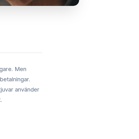
digare. Men
betalningar.
 tjuvar använder
.