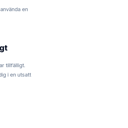
t använda en
igt
illfälligt.
g i en utsatt