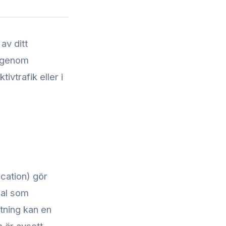
av ditt
r genom
ivtrafik eller i
cation) gör
nal som
stning kan en
 är avsett.