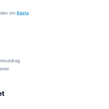
uiden om
Bästa
ontoutdrag
oner.
et