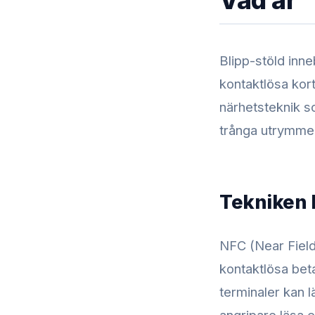
Vad är “
Blipp-stöld inne
kontaktlösa kor
närhetsteknik so
trånga utrymmen
Tekniken
NFC (Near Field
kontaktlösa bet
terminaler kan l
angripare läsa e