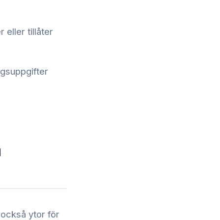
eller tillåter
ngsuppgifter
a
också ytor för