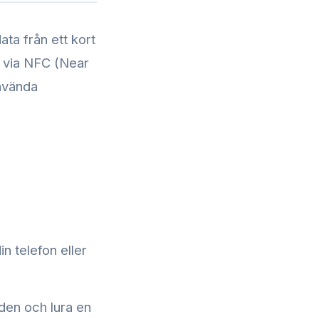
ata från ett kort
a via NFC (Near
använda
n telefon eller
den och lura en