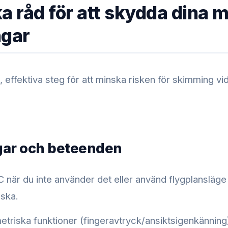
a råd för att skydda dina m
ngar
, effektiva steg för att minska risken för skimming vi
ngar och beteenden
 när du inte använder det eller använd flygplansläge v
äska.
triska funktioner (fingeravtryck/ansiktsigenkänning