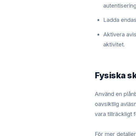
autentiserin
Ladda endast
Aktivera avi
aktivitet.
Fysiska s
Använd en plånb
oavsiktlig avlä
vara tillräckligt
För mer detalje