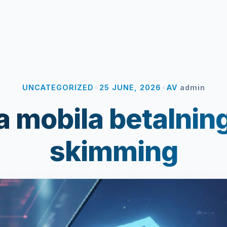
•
•
UNCATEGORIZED
25 JUNE, 2026
AV
admin
 mobila betalnin
skimming