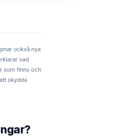
ppnar också nya
rklarar vad
er som finns och
att skydda
ingar?