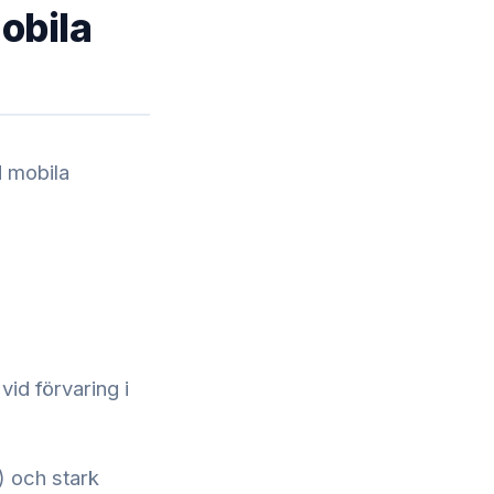
obila
d mobila
id förvaring i
) och stark