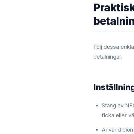
Praktisk
betalni
Följ dessa enkla
betalningar.
Inställni
Stäng av NFC
ficka eller v
Använd biome