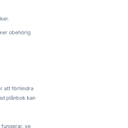
ker.
cker obehörig
 att förhindra
dad plånbok kan
 fungerar, se