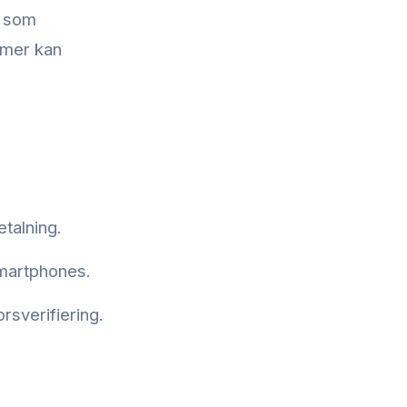
d som
mmer kan
talning.
smartphones.
rsverifiering.