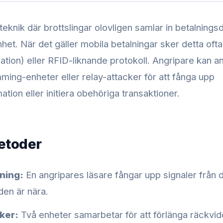
eknik där brottslingar olovligen samlar in betalningsd
nhet. När det gäller mobila betalningar sker detta oft
tion) eller RFID-liknande protokoll. Angripare kan 
ming-enheter eller relay-attacker för att fånga upp
ation eller initiera obehöriga transaktioner.
etoder
ning:
En angripares läsare fångar upp signaler från di
den är nära.
ker:
Två enheter samarbetar för att förlänga räckvid