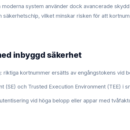
a moderna system använder dock avancerade skyd
h säkerhetschip, vilket minskar risken för att kortnu
med inbyggd säkerhet
: riktiga kortnummer ersätts av engångstokens vid be
t (SE) och Trusted Execution Environment (TEE) i 
utentisering vid höga belopp eller appar med tvåfakto