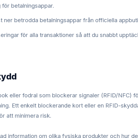
g för betalningsappar.
 ner betrodda betalningsappar från officiella appbuti
seringar för alla transaktioner så att du snabbt upptä
kydd
ok eller fodral som blockerar signaler (RFID/NFC) för
sning. Ett enkelt blockerande kort eller en RFID-skyd
 för att minimera risk.
rad information om olika fysiska produkter och hur de