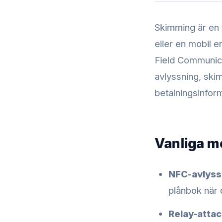
Skimming är en t
eller en mobil e
Field Communica
avlyssning, skim
betalningsinform
Vanliga m
NFC-avlyss
plånbok när 
Relay-attac