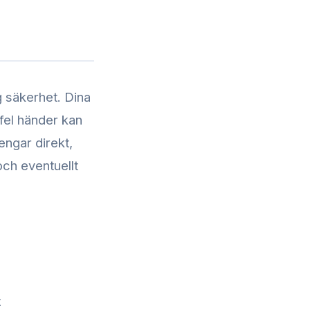
g säkerhet. Dina
 fel händer kan
engar direkt,
och eventuellt
t