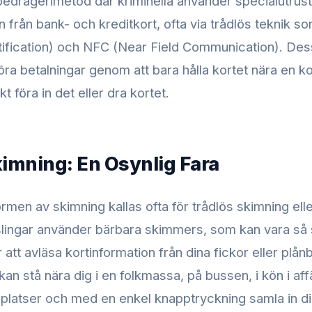
bedrägerimetod där kriminella använder specialutrustn
on från bank- och kreditkort, ofta via trådlös teknik 
ification) och NFC (Near Field Communication). Des
göra betalningar genom att bara hålla kortet nära en ko
t föra in det eller dra kortet.
kimning: En Osynlig Fara
men av skimning kallas ofta för trådlös skimning ell
slingar använder bärbara skimmers, som kan vara s
r att avläsa kortinformation från dina fickor eller plån
an stå nära dig i en folkmassa, på bussen, i kön i aff
a platser och med en enkel knapptryckning samla in di