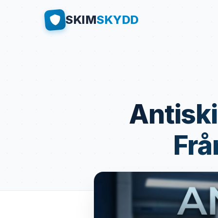
SKIM
SKYDD
Antisk
Frå