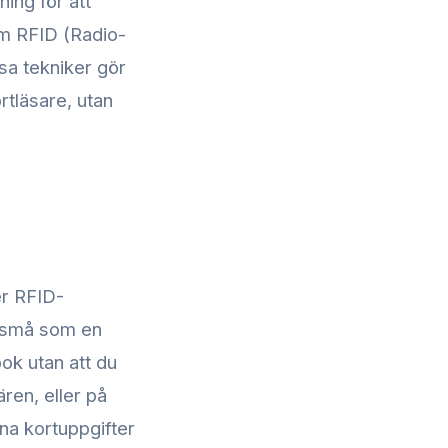
ing för att
som RFID (Radio-
sa tekniker gör
rtläsare, utan
er RFID-
å små som en
bok utan att du
ären, eller på
na kortuppgifter