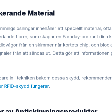
kerande Material
imningslösningar innehåller ett speciellt material, ofta
 ledande fibrer, som skapar en Faraday-bur runt dina 
adiovågor från en skimmer når kortets chip, och block
naler från att sändas ut. Detta gör att informationen p
upare in i tekniken bakom dessa skydd, rekommenderar
ur RFID-skydd fungerar
.
er av Antiskimningsprodukter