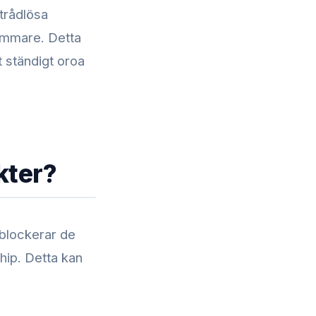
trådlösa
kimmare. Detta
t ständigt oroa
kter?
 blockerar de
ip. Detta kan