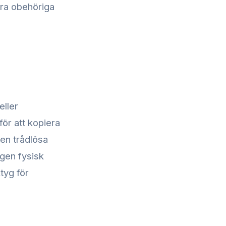
öra obehöriga
eller
ör att kopiera
en trådlösa
gen fysisk
ktyg för