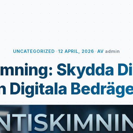
•
•
UNCATEGORIZED
12 APRIL, 2026
AV
admin
imning: Skydda Di
n Digitala Bedräge