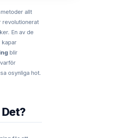
smetoder allt
 revolutionerat
ker. En av de
r kapar
ing
blir
varför
sa osynliga hot.
 Det?