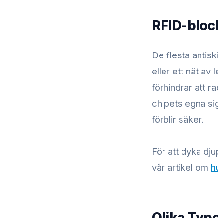
RFID-bloc
De flesta antisk
eller ett nät av
förhindrar att r
chipets egna sig
förblir säker.
För att dyka dj
vår artikel om
h
Olika Typ