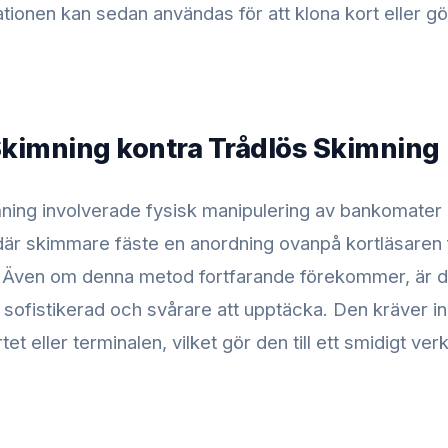
ationen kan sedan användas för att klona kort eller g
Skimning kontra Trådlös Skimning
mning involverade fysisk manipulering av bankomater 
 där skimmare fäste en anordning ovanpå kortläsaren f
Även om denna metod fortfarande förekommer, är d
sofistikerad och svårare att upptäcka. Den kräver in
et eller terminalen, vilket gör den till ett smidigt ver