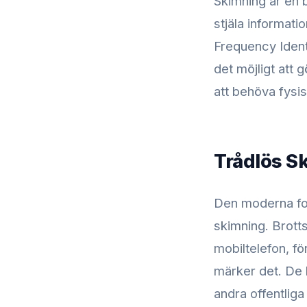
Skimning är en 
stjäla informati
Frequency Ident
det möjligt att 
att behöva fysisk
Trådlös S
Den moderna for
skimning. Brott
mobiltelefon, fö
märker det. De k
andra offentlig