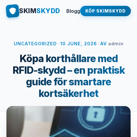
SKIM
SKYDD
Blogg
KÖP SKIMSKYDD
•
•
UNCATEGORIZED
10 JUNE, 2026
AV
admin
Köpa korthållare med
RFID-skydd – en praktisk
guide för smartare
kortsäkerhet