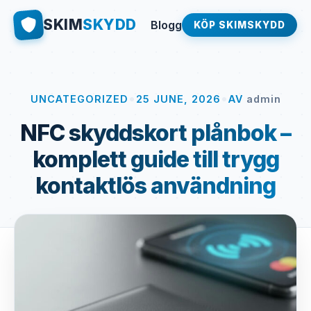
SKIM
SKYDD
Blogg
KÖP SKIMSKYDD
•
•
UNCATEGORIZED
25 JUNE, 2026
AV
admin
NFC skyddskort plånbok –
komplett guide till trygg
kontaktlös användning