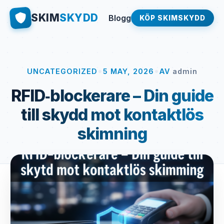
SKIM
SKYDD
Blogg
KÖP SKIMSKYDD
•
•
UNCATEGORIZED
5 MAY, 2026
AV
admin
RFID‑blockerare – Din guide
till skydd mot kontaktlös
skimning