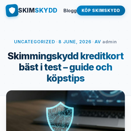
SKIM
SKYDD
Blogg
KÖP SKIMSKYDD
•
•
UNCATEGORIZED
8 JUNE, 2026
AV
admin
Skimmingskydd kreditkort
bäst i test – guide och
köpstips