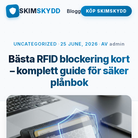
SKIM
SKYDD
Blogg
KÖP SKIMSKYDD
•
•
UNCATEGORIZED
25 JUNE, 2026
AV
admin
Bästa RFID blockering kort
– komplett guide för säker
plånbok