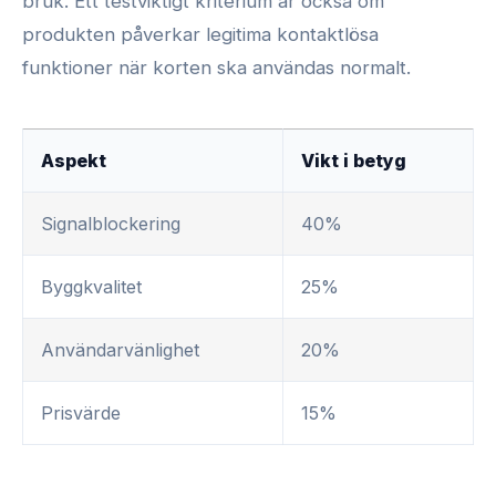
bruk. Ett testviktigt kriterium är också om
produkten påverkar legitima kontaktlösa
funktioner när korten ska användas normalt.
Aspekt
Vikt i betyg
Signalblockering
40%
Byggkvalitet
25%
Användarvänlighet
20%
Prisvärde
15%