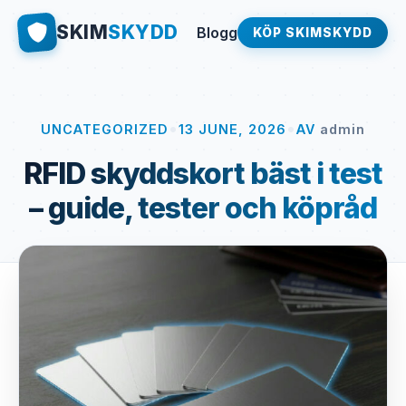
SKIM
SKYDD
Blogg
KÖP SKIMSKYDD
•
•
UNCATEGORIZED
13 JUNE, 2026
AV
admin
RFID skyddskort bäst i test
– guide, tester och köpråd